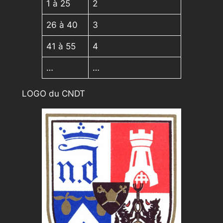
1 à 25
2
26 à 40
3
41 à 55
4
…
…
LOGO du CNDT