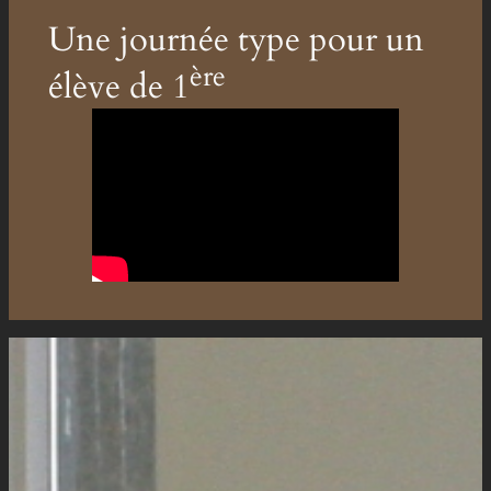
Une journée type pour un
ère
élève de 1