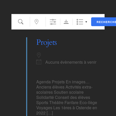
Recherche
Proche de…
RECHERCH
Projets
Aucuns évènements à venir
Agenda Projets En images…
Anciens élèves Activités extra-
scolaires Soutien scolaire
Solidarité Conseil des élèves
Sports Théâtre Fanfare Eco-llège
Voyages Les 1ères à Ostende en
2022 […]