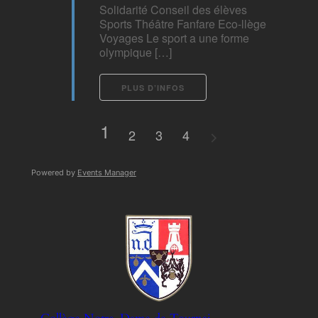
Solidarité Conseil des élèves
Sports Théâtre Fanfare Eco-llège
Voyages Le sport a une forme
olympique […]
PLUS D’INFOS
1
2
3
4
Powered by
Events Manager